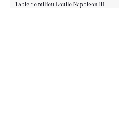
Table de milieu Boulle Napoléon III
Très belle table de milieu boulle epoque Napoléon III
en très bon état. Cette table dispose d un tiroir . Les
ornements sont en bronze. Cette table est passée
chez l ebeniste. Tout les filets de laiton sont présents .
Possibilité de livraison dans toute la France et à l
étranger.
1290 €
CET OBJET M'INTÉRESSE
Retourner à la liste des Tables et guéridon