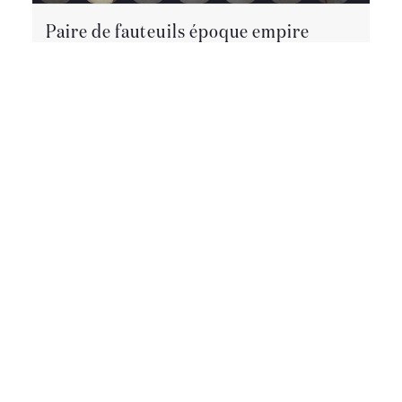
Paire de fauteuils époque empire
Paire de fauteuils époque empire en merisier. Le tissu
et l assise est en parfait état sur chaque fauteuils. Les
fauteuils sont chevillé. Possibilité de livraison dans
toute la France et à l étranger.
Epoque :
19ème siècle
Style :
Empire – Consulat
Etat :
Très bon état
Matière
:
Bois massif
Largeur :
55 cm
Hauteur :
89 cm
Profondeur :
49 cm
490 €
CET OBJET M'INTÉRESSE
Retourner à la liste des Chaises & Fauteuils