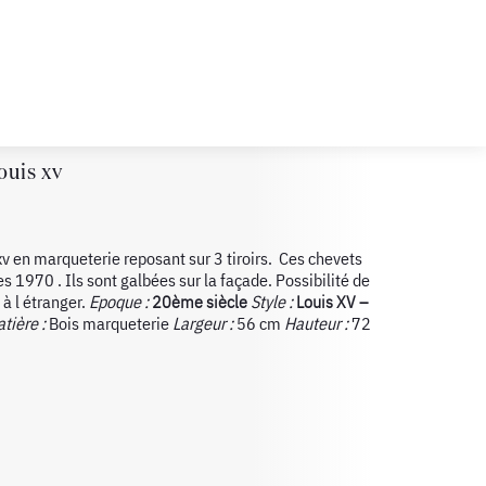
ouis xv
xv en marqueterie reposant sur 3 tiroirs. Ces chevets
s 1970 . Ils sont galbées sur la façade. Possibilité de
 à l étranger.
Epoque :
20ème siècle
Style :
Louis XV –
tière :
Bois marqueterie
Largeur :
56 cm
Hauteur :
72