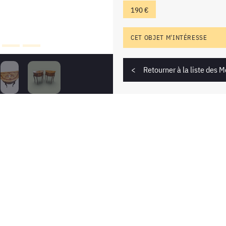
190 €
CET OBJET M'INTÉRESSE
Retourner à la liste des 
 intéresse ?