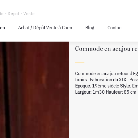
te - Dépot - Vente
aen
Achat / Dépôt Vente à Caen
Blog
Contact
Commode en acajou re
Commode en acajou retour d Eg
tiroirs . Fabrication du XIX . Pos
Epoque:
19ème siècle
Style:
Em
Largeur:
1m30
Hauteur:
85 cm