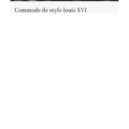
Commode de style louis XVI
Commode de style Louis XVI en acajou dessus
marbre blanc. Cette commode dispose de trois
rangées de tiroirs. Fabrication des années 1950 .
Possibilité de livraison dans toute la France et à l
étranger.
Epoque :
20ème siècle
Style :
Louis XVI –
Directoire
Etat :
Bon état
Matière :
Acajou
Largeur
:
1m
Hauteur :
82 cm
Profondeur :
49 cm
590 €
CET OBJET M'INTÉRESSE
Retourner à la liste des Commodes