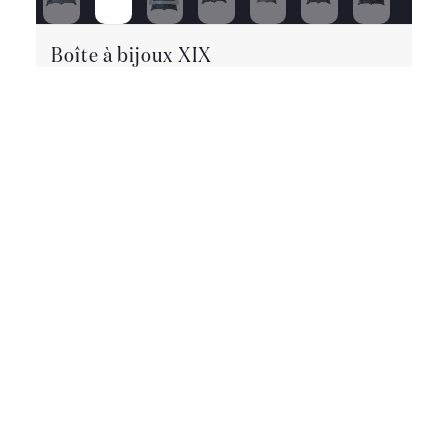
Boîte à bijoux XIX
Très belle boîte à bijoux en bronze argenté de Très
qualité. Je ne dispose pas de la clé. Très belle
sculptures. Possibilité de livraison dans toute la
France et à l étrange .
Epoque :
19ème siècle
Style
:
Louis XV – Transition
Etat :
Très bon état
Matière
:
Bronze
Longueur :
23 cm
Hauteur :
14 cm
Profondeur :
17 cm
290 €
CET OBJET M'INTÉRESSE
Retourner à la liste des Bibelots, Tableaux &
Objets