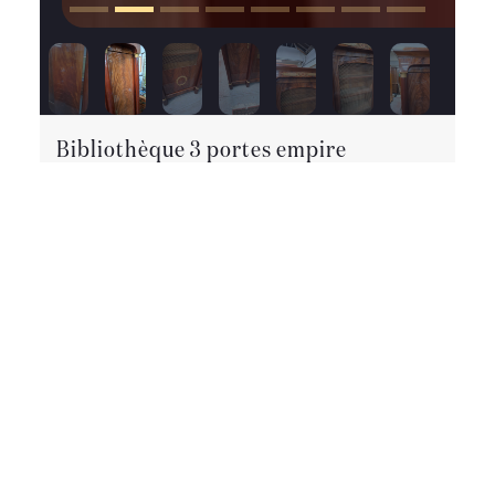
Bibliothèque 3 portes empire
Très belle bibliothèque empire en acajou de cuba . Les
ornements sont en bronze. Fabrication fin XIX. Cette
bibliothèque dispose de nombreuses étagères en
chene avec le rebord en acajou. Entièrement
démontable. Le vernis est en très bon état. Possibilité
de livraison dans toute la France. Je dispose
également du bureau photo sur demande . Les taches
sur les photos ne sont pas sur le vernis .
Epoque
:
19ème siècle
Style :
Empire – Consulat
Etat :
Bon
état
Matière :
Acajou
Largeur :
1m70
Hauteur :
1m90
Profondeur :
44 cm